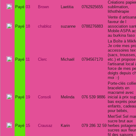
Créations papie
Payé
03
Brown
Laetitia
0762925655
sublimation,
lithothérapie
Vente d artisana
faveur de l
Payé
18
chabloz
suzanne
0788276883
association san
Mobile ASPA ac
au burkina faso
La Boîte à Mik
Je crée mes pr
accessoires text
(sacs, trousses
Payé
11
Clerc
Michaël
0794567170
etc.) et propose
l'artisanat local 
force de mes pe
doigts depuis c
moi :-)
Porte-clés colli
bracelets en
macramé avec
Payé
19
Consoli
Melinda
076 539 9886
inicial à prix su
bas exprès pour
enfants, cadea
pour bébés,
Mer/Sel Sel mar
sucre brut aux
Payé
15
Crausaz
Karin
079 286 32 59
herbes potagere
sucres aux fleu
fil des saisons