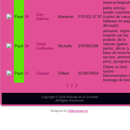
(www.eclatajout
petits articles
brodés machine
Gay-
Payé
38
Marianne
079 922 47 97
(cartes de vœux
Balmaz
tableaux en pap
découpé)
artisanat: objets
inspirés par les
produits de la
Girod
natures (galets
Payé
34
Michelle
07‬97891309
Guillaume
peints, décos à
base de branch
racines, pomme
pins), pyrogravu
Objets en bois
tourné -
Payé
21
Glauser
Gilbert
0219078454
Démonstration 
tournage de boi
1
2
3
Copyright © 2020 Amicale de la Grenette
All Rights Reserved.
Designed by
GWconcept.ch
.