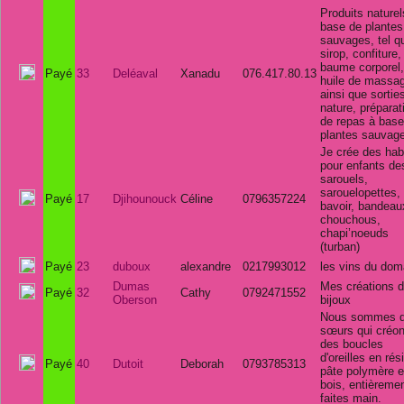
Produits naturel
base de plantes
sauvages, tel q
sirop, confiture,
baume corporel,
Payé
33
Deléaval
Xanadu
076.417.80.13
huile de massa
ainsi que sortie
nature, préparat
de repas à base
plantes sauvage
Je crée des hab
pour enfants de
sarouels,
sarouelopettes, 
Payé
17
Djihounouck
Céline
0796357224
bavoir, bandeau
chouchous,
chapi’noeuds
(turban)
Payé
23
duboux
alexandre
0217993012
les vins du dom
Dumas
Mes créations 
Payé
32
Cathy
0792471552
Oberson
bijoux
Nous sommes 
sœurs qui créo
des boucles
d'oreilles en rés
Payé
40
Dutoit
Deborah
0793785313
pâte polymère e
bois, entièreme
faites main.