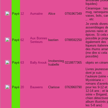
artisanale (solid
liquides)
Céramique : tas
mug, ramequins
Payé
12
Aumaitre
Alice
0791967349
vases, bols, ca
,.. etc
Je vends divers
assemblages d
poivres rares et
épices. Si cela 
Aux Bonnes
possible je pro
Payé
62
bastien
0788592250
Senteurs
également des
liqueurs italienn
des rhums arra
(me dire si cela
possible)
Imobersteg
Payé
63
Bally Anouk
0218877365
objets en céram
Isabelle
Livres jeunesse
dont je suis
l’auteure (série 
Mystériane » :
romans d’avent
Payé
20
Bauwens
Clarisse
0763960790
pour les 9-12 et
12-14 ans ; et l
série « Brigand,
chien détectives
album illustrés 
les 5-8 ans)