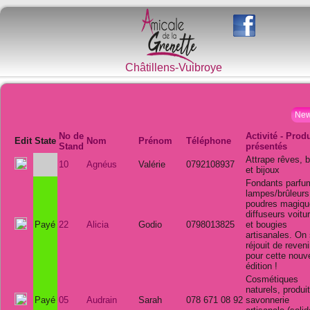
Châtillens-Vuibroye
Ne
No de
Activité - Prod
Edit
State
Nom
Prénom
Téléphone
Stand
présentés
Attrape rêves, 
10
Agnéus
Valérie
0792108937
et bijoux
Fondants parfu
lampes/brûleurs
poudres magiqu
diffuseurs voitu
Payé
22
Alicia
Godio
0798013825
et bougies
artisanales. On
réjouit de reveni
pour cette nouve
édition !
Cosmétiques
naturels, produi
Payé
05
Audrain
Sarah
078 671 08 92
savonnerie