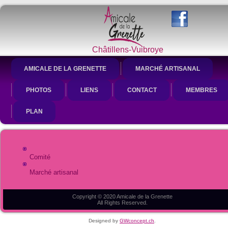
Châtillens-Vuibroye
AMICALE DE LA GRENETTE
MARCHÉ ARTISANAL
PHOTOS
LIENS
CONTACT
MEMBRES
PLAN
Comité
Marché artisanal
Copyright © 2020 Amicale de la Grenette
All Rights Reserved.
Designed by
GWconcept.ch
.